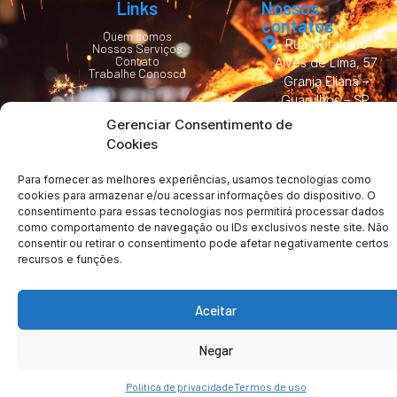
Links
Nossos
contatos
Quem somos
Rua Noraldino
Nossos Serviços
Contato
Alves de Lima, 57
Trabalhe Conosco
Granja Eliana –
Guarulhos – SP,
07251-170
Gerenciar Consentimento de
Cookies
(11) 2480-0525
vendas@fundimetal.
Para fornecer as melhores experiências, usamos tecnologias como
cookies para armazenar e/ou acessar informações do dispositivo. O
consentimento para essas tecnologias nos permitirá processar dados
como comportamento de navegação ou IDs exclusivos neste site. Não
consentir ou retirar o consentimento pode afetar negativamente certos
recursos e funções.
Copyright © 2024 | Metalurgica Fundimetal | Todos os Direitos
Reservados
Aceitar
Politicas de privacidade
Termos de uso
Negar
Politica de privacidade
Termos de uso