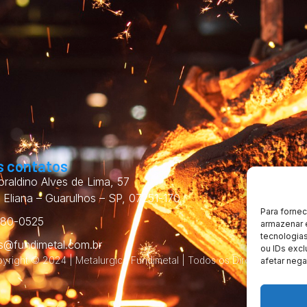
 contatos
raldino Alves de Lima, 57
 Eliana – Guarulhos – SP, 07251-170
Para forne
480-0525
armazenar 
tecnologia
s@fundimetal.com.br
ou IDs excl
yright © 2024 | Metalurgica Fundimetal | Todos os Direitos Reserv
afetar nega