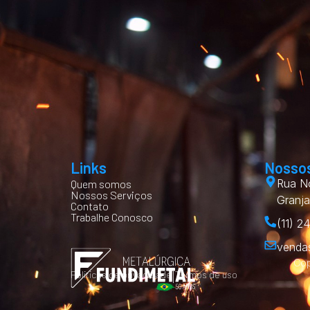
Links
Nossos
Rua No
Quem somos
Nossos Serviços
Granja
Contato
Trabalhe Conosco
(11) 2
venda
Cop
Politicas de privacidade
Termos de uso
|