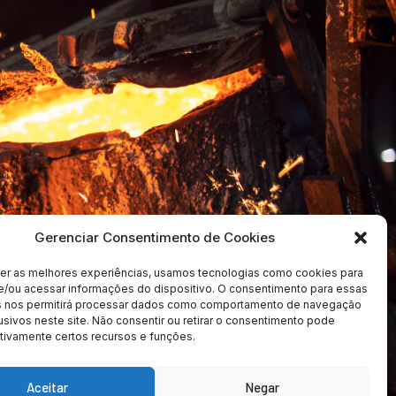
Gerenciar Consentimento de Cookies
cer as melhores experiências, usamos tecnologias como cookies para
e/ou acessar informações do dispositivo. O consentimento para essas
s nos permitirá processar dados como comportamento de navegação
usivos neste site. Não consentir ou retirar o consentimento pode
ados
tivamente certos recursos e funções.
Aceitar
Negar