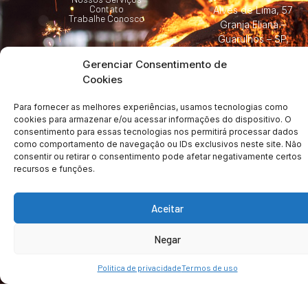
Contato
Alves de Lima, 57
Trabalhe Conosco
Granja Eliana –
Guarulhos – SP,
07251-170
Gerenciar Consentimento de
(11) 2480-0525
Cookies
vendas@fundimetal.
Para fornecer as melhores experiências, usamos tecnologias como
cookies para armazenar e/ou acessar informações do dispositivo. O
consentimento para essas tecnologias nos permitirá processar dados
como comportamento de navegação ou IDs exclusivos neste site. Não
consentir ou retirar o consentimento pode afetar negativamente certos
recursos e funções.
Copyright © 2024 | Metalurgica Fundimetal | Todos os Direitos
Reservados
Politicas de privacidade
Aceitar
Termos de uso
Negar
Politica de privacidade
Termos de uso