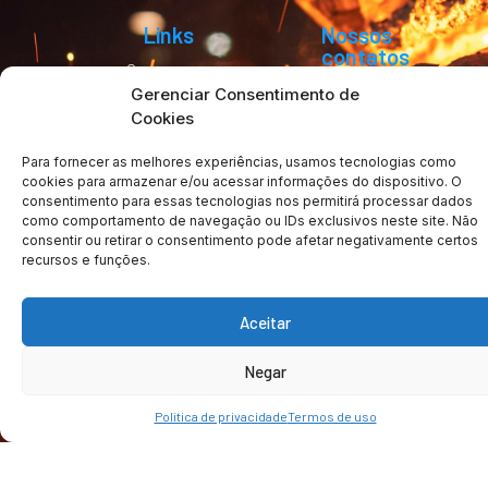
Links
Nossos
contatos
Quem somos
Rua Noraldino
Nossos Serviços
Gerenciar Consentimento de
Contato
Alves de Lima, 57
Trabalhe Conosco
Cookies
Granja Eliana –
Guarulhos – SP,
Para fornecer as melhores experiências, usamos tecnologias como
07251-170
cookies para armazenar e/ou acessar informações do dispositivo. O
consentimento para essas tecnologias nos permitirá processar dados
(11) 2480-0525
como comportamento de navegação ou IDs exclusivos neste site. Não
vendas@fundimetal.
consentir ou retirar o consentimento pode afetar negativamente certos
recursos e funções.
Aceitar
Copyright © 2024 | Metalurgica Fundimetal | Todos os Direitos
Negar
Reservados
Politicas de privacidade
Politica de privacidade
Termos de uso
Termos de uso