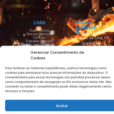
Links
Nossos
contatos
Quem somos
Rua Noraldino
Nossos Serviços
Contato
Alves de Lima, 57
Trabalhe Conosco
Granja Eliana –
Guarulhos – SP,
Gerenciar Consentimento de
07251-170
Cookies
(11) 2480-0525
Para fornecer as melhores experiências, usamos tecnologias como
vendas@fundimetal.
cookies para armazenar e/ou acessar informações do dispositivo. O
consentimento para essas tecnologias nos permitirá processar dados
como comportamento de navegação ou IDs exclusivos neste site. Não
consentir ou retirar o consentimento pode afetar negativamente certos
recursos e funções.
Copyright © 2024 | Metalurgica Fundimetal | Todos os Direitos
Aceitar
Reservados
Politicas de privacidade
Termos de uso