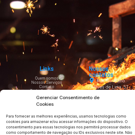
Links
Nossos
contatos
Quem somos
Rua Noraldino
Nossos Serviços
Contato
Alves de Lima, 57
Trabalhe Conosco
Granja Eliana –
Gerenciar Consentimento de
Guarulhos – SP,
Cookies
07251-170
(11) 2480-0525
Para fornecer as melhores experiências, usamos tecnologias como
cookies para armazenar e/ou acessar informações do dispositivo. O
vendas@fundimetal.
consentimento para essas tecnologias nos permitirá processar dados
como comportamento de navegação ou IDs exclusivos neste site. Não